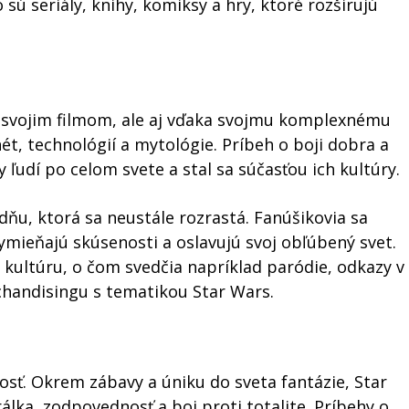
o sú seriály, knihy, komiksy a hry, ktoré rozširujú
 svojim filmom, ale aj vďaka svojmu komplexnému
t, technológií a mytológie. Príbeh o boji dobra a
ny ľudí po celom svete a stal sa súčasťou ich kultúry.
ňu, ktorá sa neustále rozrastá. Fanúšikovia sa
vymieňajú skúsenosti a oslavujú svoj obľúbený svet.
 kultúru, o čom svedčia napríklad paródie, odkazy v
chandisingu s tematikou Star Wars.
ť. Okrem zábavy a úniku do sveta fantázie, Star
álka, zodpovednosť a boj proti totalite. Príbehy o