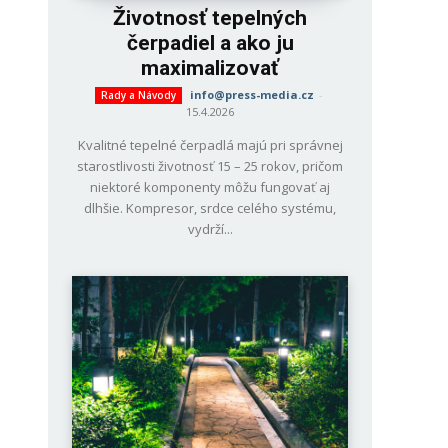
Životnosť tepelných
čerpadiel a ako ju
maximalizovať
info@press-media.cz
-
Rady a Návody
15.4.2026
Kvalitné tepelné čerpadlá majú pri správnej
starostlivosti životnosť 15 – 25 rokov, pričom
niektoré komponenty môžu fungovať aj
dlhšie. Kompresor, srdce celého systému,
vydrží...