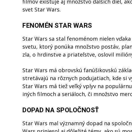
filmov existuje aj množstvo ďalších diel, ak
svet Star Wars.
FENOMÉN STAR WARS
Star Wars sa stal fenoménom nielen vďaka
svetu, ktorý ponúka množstvo postáv, plané
zla, o hrdinstve a priateľstve, oslovil milió
Star Wars má obrovskú fanúšikovskú základ
stretávajú na rôznych podujatiach, kde si 
Star Wars má tiež veľký vplyv na populárnu
iných filmoch a seriáloch, či množstvo mer
DOPAD NA SPOLOČNOSŤ
Star Wars mal významný dopad na spoločnos
Wars priniesol aj dôležité témy, ako sú mor