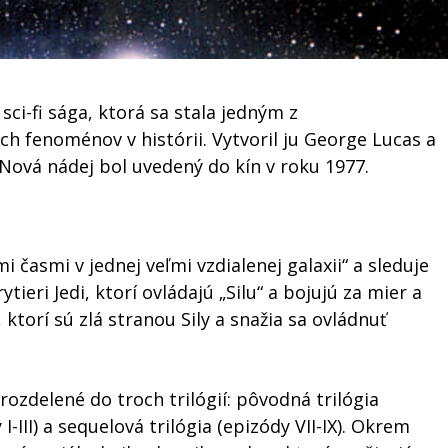
sci-fi sága, ktorá sa stala jedným z
ch fenoménov v histórii. Vytvoril ju George Lucas a
 Nová nádej bol uvedený do kín v roku 1977.
časmi v jednej veľmi vzdialenej galaxii“ a sleduje
ytieri Jedi, ktorí ovládajú „Silu“ a bojujú za mier a
 ktorí sú zlá stranou Sily a snažia sa ovládnuť
rozdelené do troch trilógií: pôvodná trilógia
I-III) a sequelová trilógia (epizódy VII-IX). Okrem