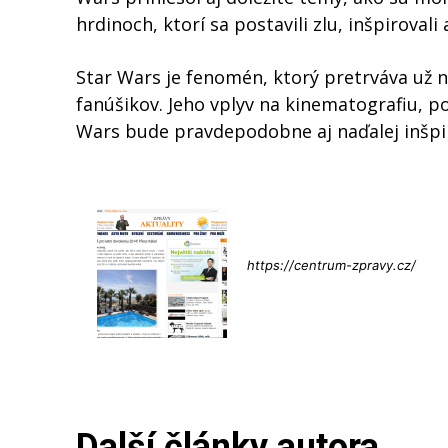
hrdinoch, ktorí sa postavili zlu, inšpirovali
Star Wars je fenomén, ktorý pretrváva už ni
fanúšikov. Jeho vplyv na kinematografiu, p
Wars bude pravdepodobne aj naďalej inšpiro
Info@press-
https://centrum-zpravy.cz/
Další články autora