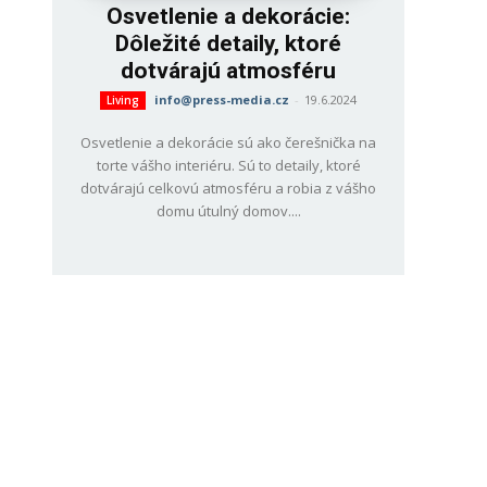
Osvetlenie a dekorácie:
Dôležité detaily, ktoré
dotvárajú atmosféru
info@press-media.cz
-
19.6.2024
Living
Osvetlenie a dekorácie sú ako čerešnička na
torte vášho interiéru. Sú to detaily, ktoré
dotvárajú celkovú atmosféru a robia z vášho
domu útulný domov....