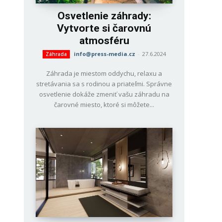
Osvetlenie záhrady:
Vytvorte si čarovnú
atmosféru
info@press-media.cz
-
27.6.2024
Záhrada
Záhrada je miestom oddychu, relaxu a
stretávania sa s rodinou a priateľmi. Správne
osvetlenie dokáže zmeniť vašu záhradu na
čarovné miesto, ktoré si môžete...