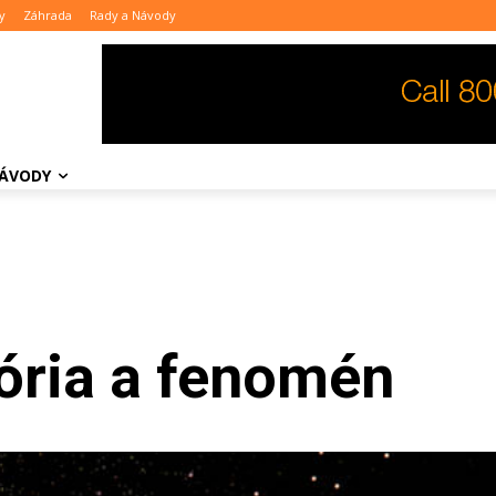
y
Záhrada
Rady a Návody
NÁVODY
tória a fenomén