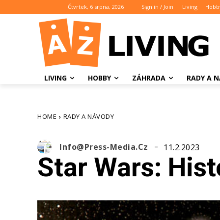
Čtvrtek, 6 srpna, 2026
Sign in / Join
Living
Hobb
LIVING
HOBBY
ZÁHRADA
RADY A 
HOME
RADY A NÁVODY
Info@press-Media.cz
11.2.2023
Star Wars: His