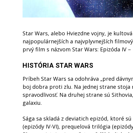
Star Wars, alebo Hviezdne vojny, je kultová 
najpopulárnejších a najvplyvnejších filmový
prvý film s názvom Star Wars: Epizóda IV –
HISTÓRIA STAR WARS
Príbeh Star Wars sa odohráva „pred dávnymi 
boj dobra proti zlu. Na jednej strane stoja r
spravodlivosť. Na druhej strane sú Sithovia,
galaxiu.
Sága sa skladá z deviatich epizód, ktoré sú 
(epizódy IV-VI), prequelová trilógia (epizódy 